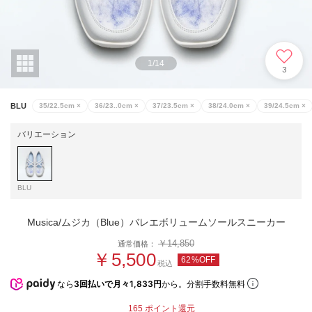
1
/
14
3
BLU
35/22.5cm
×
36/23..0cm
×
37/23.5cm
×
38/24.0cm
×
39/24.5cm
×
バリエーション
BLU
Musica/ムジカ（Blue）バレエボリュームソールスニーカー
￥14,850
通常価格：
￥5,500
62%OFF
税込
なら
3回払いで月々1,833円
から。分割手数料無料
165
ポイント還元