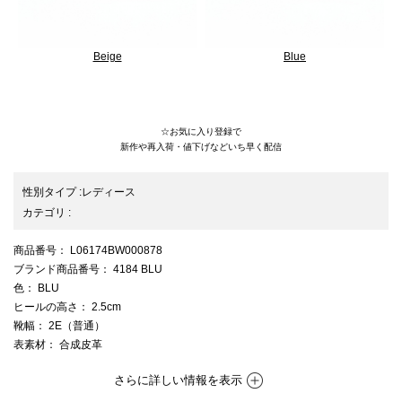
Beige
Blue
25SS/バレエコア/ローテク/ローヒール/ベルクロ/velcro
☆お気に入り登録で
新作や再入荷・値下げなどいち早く配信
性別タイプ
:
レディース
カテゴリ
:
商品番号
： L06174BW000878
ブランド商品番号
： 4184 BLU
色
： BLU
ヒールの高さ
： 2.5cm
靴幅
： 2E（普通）
表素材
： 合成皮革
さらに詳しい情報を表示