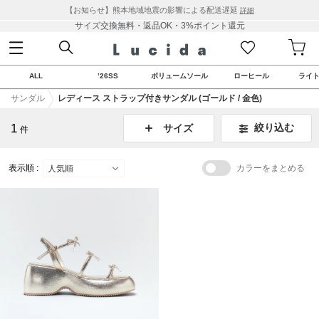
【お知らせ】熊本地域地震の影響による配送遅延
詳細
サイズ交換無料・返品OK・3%ポイント還元
ALL
’26SS
ボリュームソール
ローヒール
ライ
サンダル
レディース ストラップ付きサンダル (ゴールド / 金色)
1
絞り込む
サイズ
件
表示順 :
カラーをまとめる