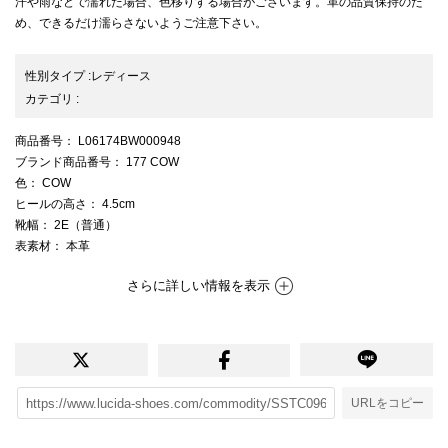
汗や雨などで濡れた場合、色移りする場合がございます。革の品質保持のた
め、できるだけ濡らさないようご注意下さい。
性別タイプ
:
レディース
カテゴリ
:
商品番号
： L06174BW000948
ブランド商品番号
： 177 COW
色
： COW
ヒールの高さ
： 4.5cm
靴幅
： 2E（普通）
表素材
： 本革
さらに詳しい情報を表示
URLをコピー