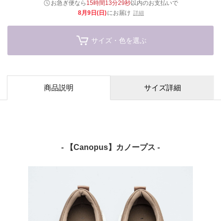
お急ぎ便なら
15時間13分28秒
以内
のお支払いで
8月9日(日)
にお届け
詳細
サイズ・色を選ぶ
商品説明
サイズ詳細
- 【Canopus】カノープス -