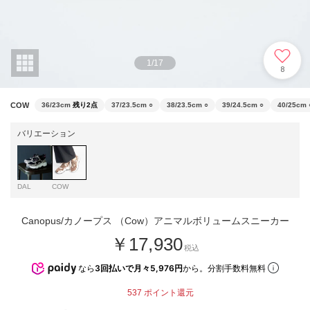
1
/
17
8
COW
36/23cm
残り2点
37/23.5cm
○
38/23.5cm
○
39/24.5cm
○
40/25cm
バリエーション
DAL
COW
Canopus/カノープス （Cow）アニマルボリュームスニーカー
￥17,930
税込
なら
3回払いで月々5,976円
から。分割手数料無料
537
ポイント還元