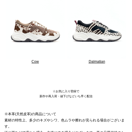
Cow
Dalmatian
25AW/厚底/DADDSNEAKER/スウェード/アニマル
☆お気に入り登録で
新作や再入荷・値下げなどいち早く配信
※本革(天然皮革)の商品について
素材の特性上、多少のキズやシワ、色ムラや擦れが見られる場合がございま
す。