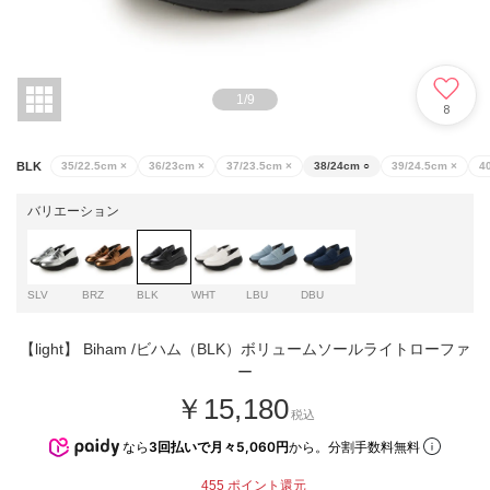
1
/
9
8
BLK
35/22.5cm
×
36/23cm
×
37/23.5cm
×
38/24cm
○
39/24.5cm
×
4
バリエーション
SLV
BRZ
BLK
WHT
LBU
DBU
【light】 Biham /ビハム（BLK）ボリュームソールライトローファ
ー
￥15,180
税込
なら
3回払いで月々5,060円
から。分割手数料無料
455
ポイント還元