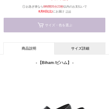
お急ぎ便なら
8時間05分22秒
以内
のお支払いで
8月8日(土)
にお届け
詳細
サイズ・色を選ぶ
商品説明
サイズ詳細
- 【Biham /ビハム】 -