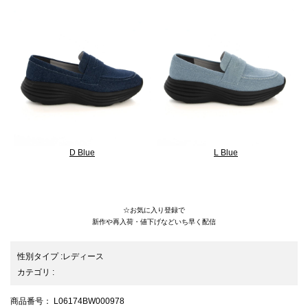
D Blue
L Blue
26SS/厚底/ボリュームソール/ローファー/loafer/26SSloafer/スムース/light
☆お気に入り登録で
新作や再入荷・値下げなどいち早く配信
性別タイプ
:
レディース
カテゴリ
:
商品番号
： L06174BW000978