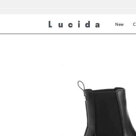
New
C