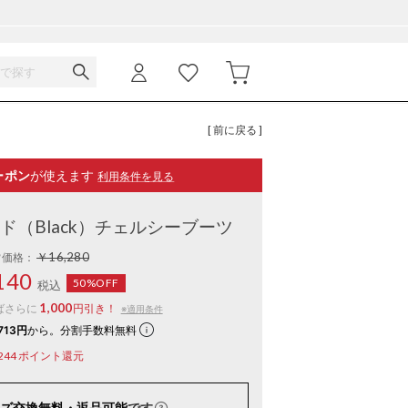
[ 前に戻る ]
ーポン
が使えます
利用条件を見る
ァード（Black）チェルシーブーツ
￥16,280
常価格：
140
50%OFF
税込
1,000
ばさらに
円引き！
※適用条件
713円
から。分割手数料無料
244
ポイント還元
ズ交換無料・返品可能
です