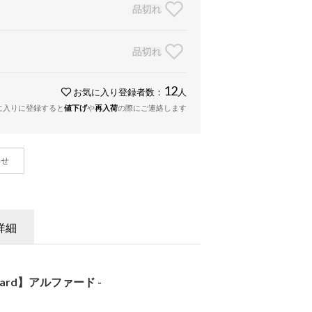
品切れ
品切れ
12
お気に入り登録者数：
人
に入りに登録すると
値下げ
や
再入荷
の際にご連絡します
わせ
詳細
hard】アルファード -