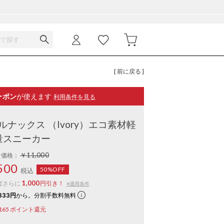
[ 前に戻る ]
ーポン
が使えます
利用条件を見る
/フォルナックス （Ivory）エコ素材軽
量スニーカー
￥11,000
常価格：
500
50%OFF
税込
1,000
ばさらに
円引き！
※適用条件
833円
から。分割手数料無料
165
ポイント還元