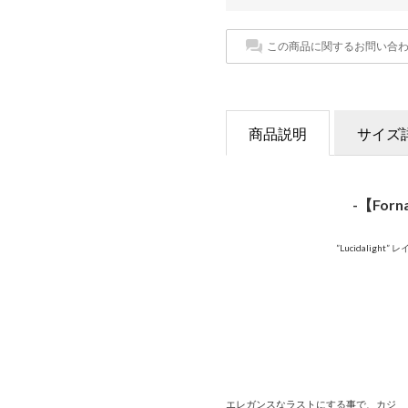
この商品に関するお問い合
商品説明
サイズ
-【For
”Lucidalig
エレガンスなラストにする事で、カジ