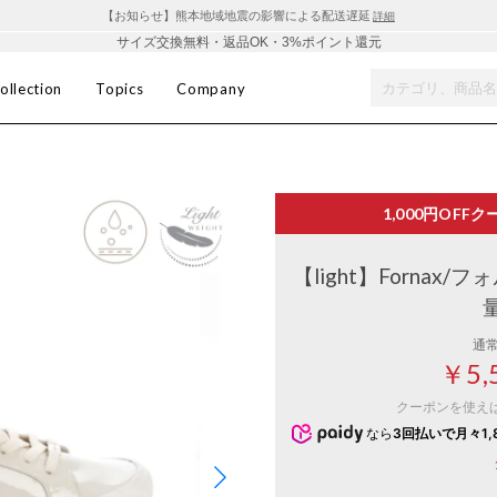
【お知らせ】熊本地域地震の影響による配送遅延
詳細
サイズ交換無料・返品OK・3%ポイント還元
ollection
Topics
Company
1,000円OFF
ク
【light】Fornax
通
￥5,
クーポンを使え
なら
3回払いで月々1,