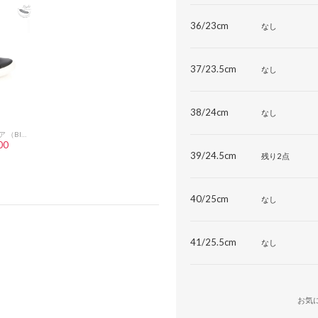
36/23cm
なし
37/23.5cm
なし
38/24cm
なし
【light】Antila/アントリア （Black）エコ素材軽量スニーカー
00
39/24.5cm
残り2点
40/25cm
なし
41/25.5cm
なし
お気