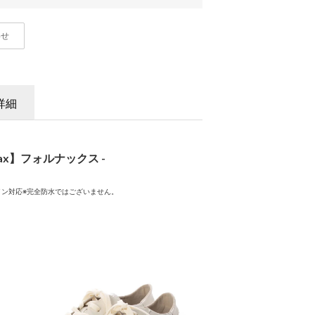
わせ
詳細
nax】フォルナックス -
ht” レイン対応※完全防水ではございません。