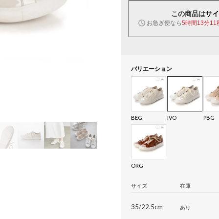
この商品は
サイ
お急ぎ便なら
5時間13分10
バリエーション
BEG
IVO
PBG
ORG
サイズ
在庫
35/22.5cm
あり