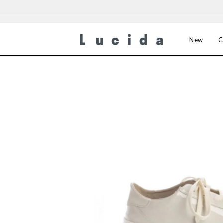
New
C