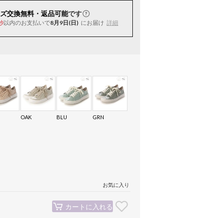
ズ交換無料・返品可能
です
以内
のお支払いで
8月9日(日)
にお届け
詳細
秒
OAK
BLU
GRN
お気に入り
カートに入れる