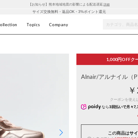
【お知らせ】熊本地域地震の影響による配送遅延
詳細
サイズ交換無料・返品OK・3%ポイント還元
ollection
Topics
Company
1,000円OFF
ク
Alnair/アルナイル
￥
クーポンを使え
なら
3回払いで月々7,
この商品は
サイ