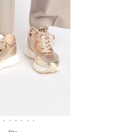
- Size -