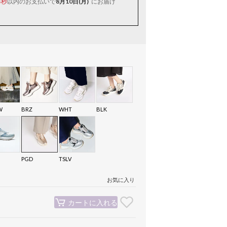
以内
のお支払いで
8月10日(月)
にお届け
3秒
W
BRZ
WHT
BLK
PGD
TSLV
お気に入り
カートに入れる