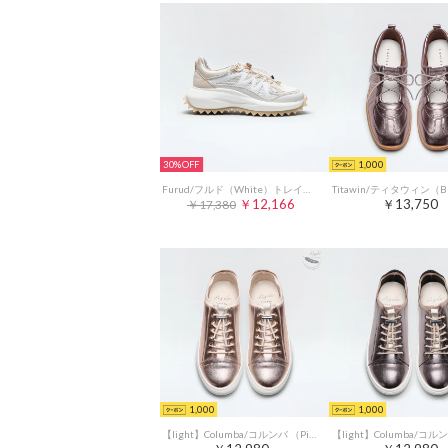
30%
1,000
Furud/フルド（White）トレイルボリュームソールスニーカー
￥12,166
￥13,750
￥17,380
1,000
1,000
【light】Columba/コルンバ （Pink Gold）軽量エラスティックシューレースエコスニーカー