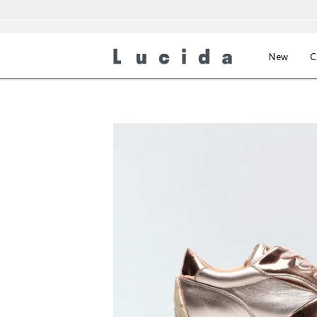
New
C