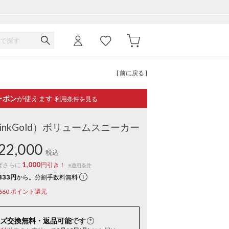
[ 前に戻る ]
ーポン
が使えます
利用条件を見る
（PinkGold）ボリュームスニーカー
22,000
税込
1,000
ばさらに
円引き！
※適用条件
333円
から。分割手数料無料
660
ポイント還元
ズ交換無料・返品可能
です