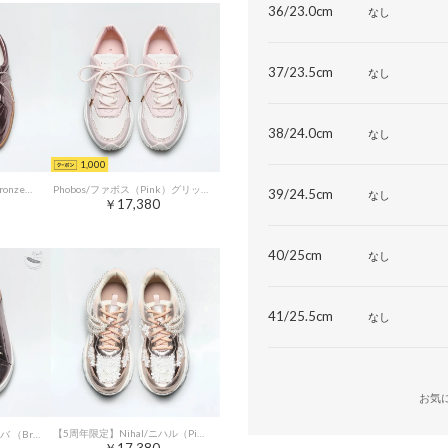
36/23.0cm
なし
37/23.5cm
なし
38/24.0cm
なし
1,000
Titawin/ティタウィン（Bronze）バレエローヒールスニーカー
Phobos/ファボス（Pink）グリッターボリュームスニーカー
39/24.5cm
なし
￥17,380
40/25cm
なし
41/25.5cm
なし
お気
【5周年限定】Nihal/ニハル（PinkGold）フラワーパールスニーカー
【light】Columba/コルンバ （Bronze）軽量エラスティックシューレースエコスニーカー