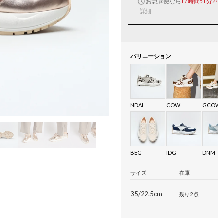
お急ぎ便なら
17時間51分2
詳細
バリエーション
NDAL
COW
GCO
BEG
IDG
DNM
サイズ
在庫
35/22.5cm
残り2点