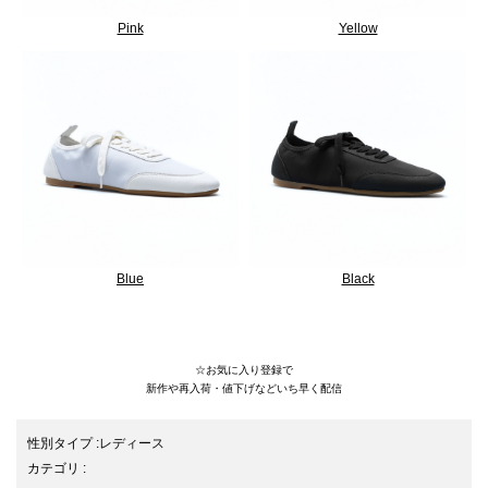
Pink
Yellow
Blue
Black
25SS/ローテク/バレエコア/light
☆お気に入り登録で
新作や再入荷・値下げなどいち早く配信
性別タイプ
:
レディース
カテゴリ
: