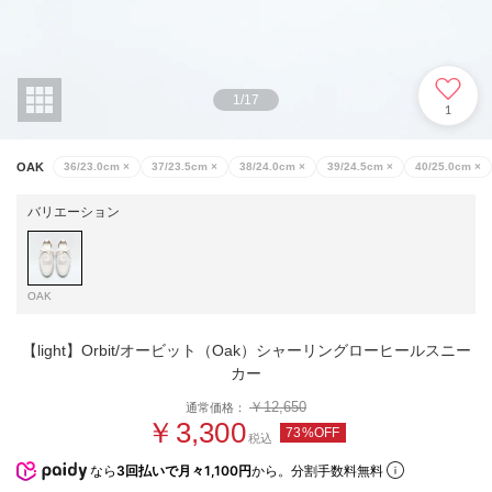
1
/
17
1
OAK
36/23.0cm
×
37/23.5cm
×
38/24.0cm
×
39/24.5cm
×
40/25.0cm
×
バリエーション
OAK
【light】Orbit/オービット（Oak）シャーリングローヒールスニー
カー
￥12,650
通常価格：
￥3,300
73%OFF
税込
なら
3回払いで月々1,100円
から。分割手数料無料