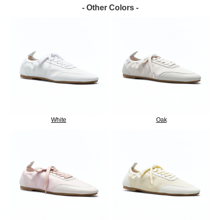
- Other Colors -
White
Oak