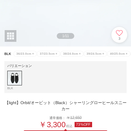
1
/
11
3
BLK
36/23.0cm
×
37/23.5cm
×
38/24.0cm
×
39/24.5cm
×
40/25.0cm
×
バリエーション
BLK
【light】Orbit/オービット（Black）シャーリングローヒールスニー
カー
￥12,650
通常価格：
￥3,300
73%OFF
税込