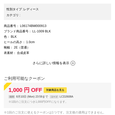
性別タイプ
:
レディース
カテゴリ
:
商品番号
： L06174BW000913
ブランド商品番号
： LL-1009 BLK
色
： BLK
ヒールの高さ
： 1.0cm
靴幅
： 2E（普通）
表素材
： 合成皮革
さらに詳しい情報を表示
ご利用可能なクーポン
1,000
円
OFF
対象商品を見る
8月10日 (Mon) 23:59まで
LCD2608A
期間
コード
※1回のご注文につき1,000円OFFになります。
※1回のご注文に使えるクーポンは1つです。注文後の適用はできません。