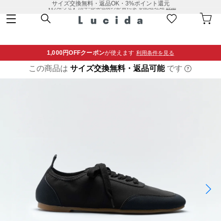
サイズ交換無料・返品OK・3%ポイント還元
【お知らせ】熊本地域地震の影響による配送遅延
詳細
1,000円OFF
クーポン
が使えます
利用条件を見る
この商品は
サイズ交換無料・返品可能
です