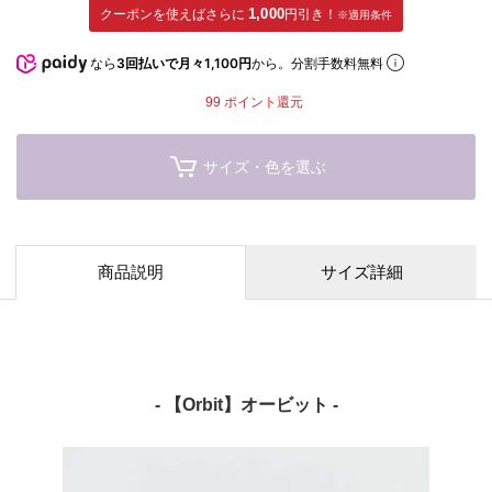
クーポンを使えばさらに
1,000
円引き！
※適用条件
なら
3回払いで月々1,100円
から。分割手数料無料
99
ポイント還元
サイズ・色を選ぶ
商品説明
サイズ詳細
- 【Orbit】オービット -