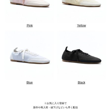
Pink
Yellow
Blue
Black
25SS/ローテク/バレエコア/light
☆お気に入り登録で
新作や再入荷・値下げなどいち早く配信