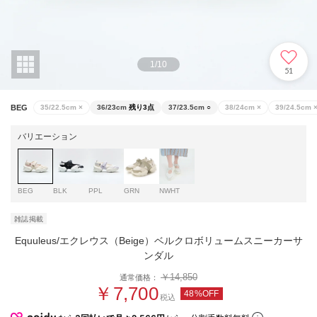
1
/
10
51
BEG
35/22.5cm
×
36/23cm
残り3点
37/23.5cm
○
38/24cm
×
39/24.5cm
バリエーション
BEG
BLK
PPL
GRN
NWHT
雑誌掲載
Equuleus/エクレウス（Beige）ベルクロボリュームスニーカーサ
ンダル
￥14,850
通常価格：
￥7,700
48%OFF
税込