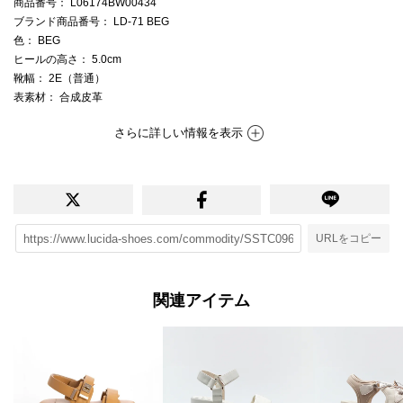
商品番号
： L06174BW00434
ブランド商品番号
： LD-71 BEG
色
： BEG
ヒールの高さ
： 5.0cm
靴幅
： 2E（普通）
表素材
： 合成皮革
さらに詳しい情報を表示
URLをコピー
関連アイテム