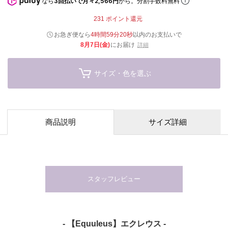
なら
3回払いで月々2,566円
から。分割手数料無料
231
ポイント還元
お急ぎ便なら
4時間59分19秒
以内
のお支払いで
8月7日(金)
にお届け
詳細
サイズ・色を選ぶ
商品説明
サイズ詳細
スタッフレビュー
- 【Equuleus】エクレウス -