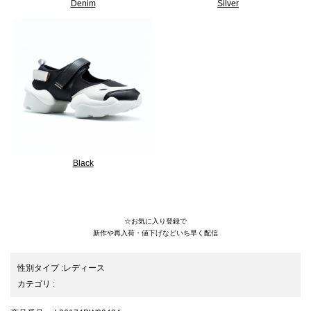
Denim
Silver
Black
25SS/厚底/DADDSNEAKER/ベルクロ/ボリュームソール/velcro
☆お気に入り登録で
新作や再入荷・値下げなどいち早く配信
性別タイプ
:
レディース
カテゴリ
: