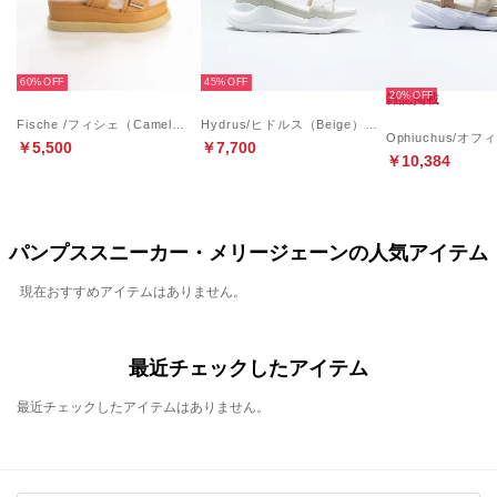
60%
45%
20%
雑誌掲載
Fische /フィシェ（Camel）ベルクロ クレープ サンダル
Hydrus/ヒドルス（Beige）キルティングスポーツサンダル
￥5,500
￥7,700
￥10,384
パンプススニーカー・メリージェーンの人気アイテム
現在おすすめアイテムはありません。
最近チェックしたアイテム
最近チェックしたアイテムはありません。