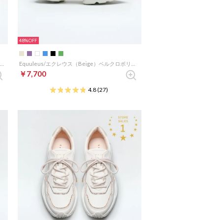
48%
Reticulum/レティクルム （Beige）グリッター厚底スポーツサンダル
Equuleus/エクレウス（Beige）ベルクロボリュームスニーカーサンダル
￥7,700
4.8
(27)