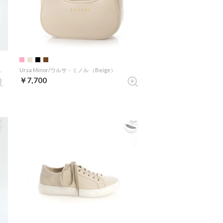
ルタス（Ivory）センタージップブーツ
Ursa Minor/ウルサ・ミノル （Beige）
￥7,700