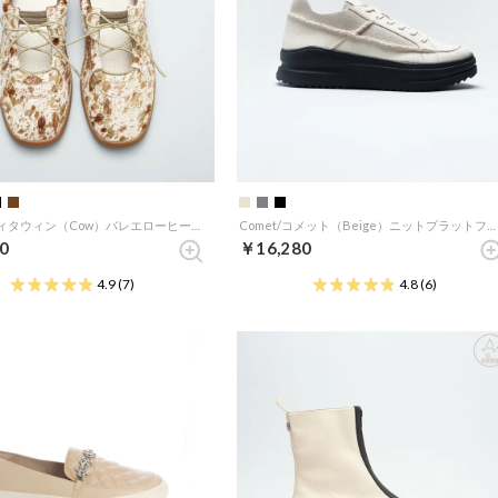
Titawin/ティタウィン（Cow）バレエローヒールスニーカー
Comet/コメット（Beige）ニットプラットフォームスニーカー
0
￥16,280
4.9
(7)
4.8
(6)