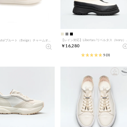
【レイン対応】Libertas /リベ
【light】Pluto/プルート（Beige）チャームオンキルティングスリッポン
￥16,280
5
(3)