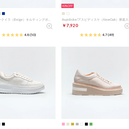
40%
Aquila /アークイラ（Beige）キルティングボリュームスニーカー
Aspidisk
￥7,920
4.8
(50)
4.7
(49)