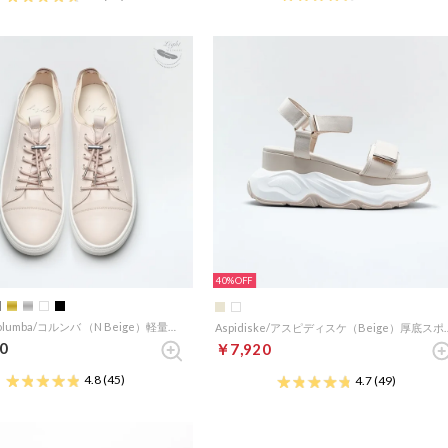
40%
【light】Columba/コルンバ （N Beige）軽量エラスティックシューレースエコスニーカー
Aspidiske/アスピディス
0
￥7,920
4.8
(45)
4.7
(49)