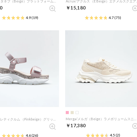
Rotanev/ロタネブ（Beige）プラットフォームスニーカー
Acrux/アクルス （E
0
￥15,180
4.9
(19)
4.7
(75)
Merga/メルガ（Beige）ラメボリュームスニーカー
Reticulum/レティクルム （Pinkbeige）グリッター厚底スポーツサンダル
￥17,380
4.5
(2)
4.6
(26)