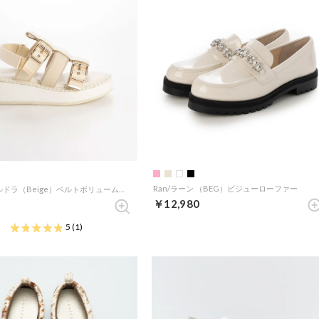
Ran/ラーン （BEG）ビジューローファー
Aludra/アルドラ（Beige）ベルトボリュームサンダル
￥12,980
5
(1)