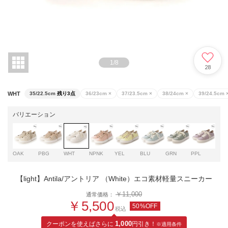
1
/
8
28
WHT
35/22.5cm
残り3点
36/23cm
×
37/23.5cm
×
38/24cm
×
39/24.5cm
バリエーション
OAK
PBG
WHT
NPNK
YEL
BLU
GRN
PPL
NPB
【light】Antila/アントリア （White）エコ素材軽量スニーカー
￥11,000
通常価格：
￥5,500
50%OFF
税込
クーポンを使えばさらに
1,000
円引き！
※適用条件