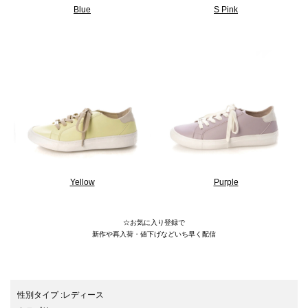
Blue
S Pink
Yellow
Purple
☆お気に入り登録で
新作や再入荷・値下げなどいち早く配信
24AW/ローヒール/lightseries
性別タイプ
:
レディース