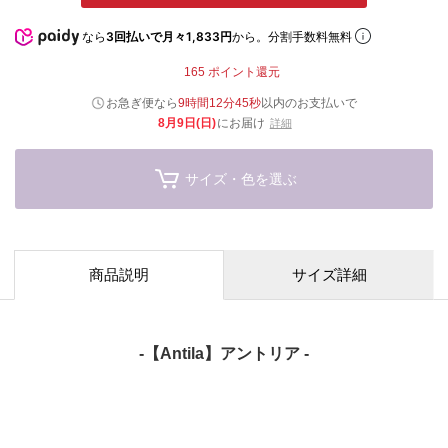
なら
3回払いで月々1,833円
から。分割手数料無料
165
ポイント還元
お急ぎ便なら
9時間12分43秒
以内
のお支払いで
8月9日(日)
にお届け
詳細
サイズ・色を選ぶ
商品説明
サイズ詳細
-【Antila】アントリア -