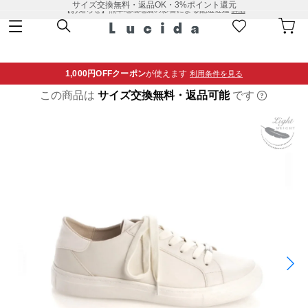
サイズ交換無料・返品OK・3%ポイント還元
【お知らせ】熊本地域地震の影響による配送遅延
詳細
1,000円OFF
クーポン
が使えます
利用条件を見る
この商品は
サイズ交換無料・返品可能
です