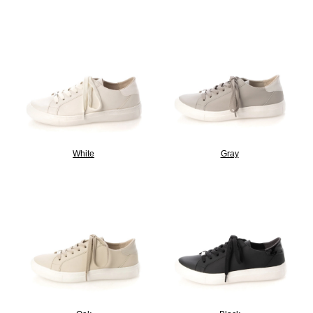
White
Gray