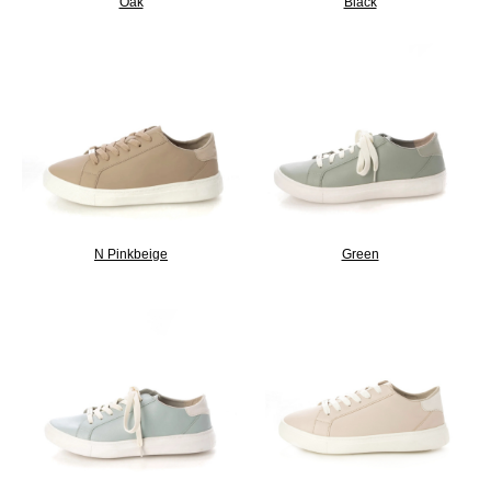
Oak
Black
N Pinkbeige
Green