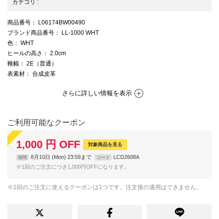
カテゴリ
:
商品番号
： L06174BW00490
ブランド商品番号
： LL-1000 WHT
色
： WHT
ヒールの高さ
： 2.0cm
靴幅
： 2E（普通）
表素材
： 合成皮革
さらに詳しい情報を表示
ご利用可能なクーポン
1,000
円
OFF
対象商品を見る
8月10日 (Mon) 23:59まで
LCD2608A
期間
コード
※1回のご注文につき1,000円OFFになります。
※1回のご注文に使えるクーポンは1つです。注文後の適用はできません。