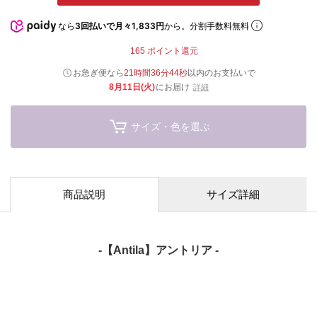
なら
3回払いで月々1,833円
から。分割手数料無料
165
ポイント還元
お急ぎ便なら
21時間36分43秒
以内
のお支払いで
8月11日(火)
にお届け
詳細
サイズ・色を選ぶ
商品説明
サイズ詳細
-【Antila】アントリア -