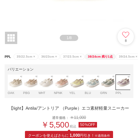
1
/
8
8
PPL
35/22.5cm
×
36/23cm
×
37/23.5cm
×
38/24cm
残り1点
39/24.5cm
×
バリエーション
OAK
PBG
WHT
NPNK
YEL
BLU
GRN
PPL
NPB
【light】Antila/アントリア （Purple）エコ素材軽量スニーカー
￥11,000
通常価格：
￥5,500
50%OFF
税込
クーポンを使えばさらに
1,000
円引き！
※適用条件