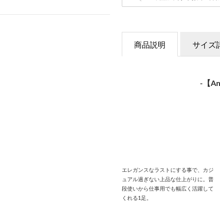
商品説明
サイズ
-【A
エレガンスなラストにする事で、カジ
ュアル過ぎない上品な仕上がりに。普
段使いから仕事用でも幅広く活躍して
くれる1足。