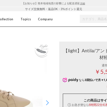
【お知らせ】熊本地域地震の影響による配送遅延
詳細
サイズ交換無料・返品OK・3%ポイント還元
ollection
Topics
Company
【light】Antila/
材
通
￥5,
なら
3回払いで月々1,
この商品は
サイ
お急ぎ便なら
6時間22分40