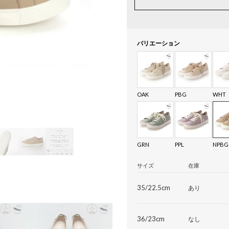
バリエーション
OAK
PBG
WHT
GRN
PPL
NPBG
サイズ
在庫
35/22.5cm
あり
36/23cm
なし