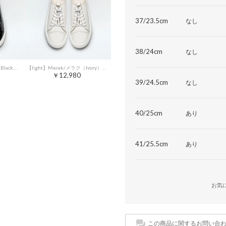
37/23.5cm
なし
38/24cm
なし
【light】Merak/メラク（Black）エコ素材軽量ゴムシューレースエナメルスニーカー
【light】Merak/メラク（Ivory）エコ素材軽量ゴムシューレースエナメルスニーカー
￥12,980
39/24.5cm
なし
40/25cm
あり
41/25.5cm
あり
お気
この商品に関するお問い合