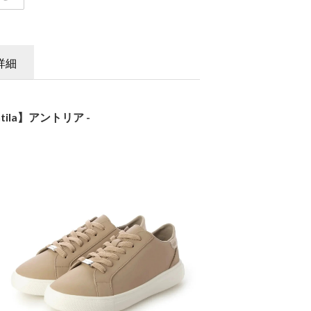
詳細
ntila】アントリア -