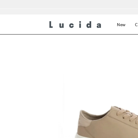
New
C