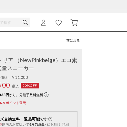
[ 前に戻る ]
アントリア （NewPinkbeige）エコ素
軽量スニーカー
￥11,000
常価格：
500
50%OFF
税込
833円
から。分割手数料無料
165
ポイント還元
ズ交換無料・返品可能
です
以内
のお支払いで
8月7日(金)
にお届け
詳細
秒